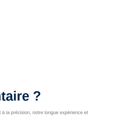
Il est importan
technique de t
taire ?
 la précision, notre longue expérience et